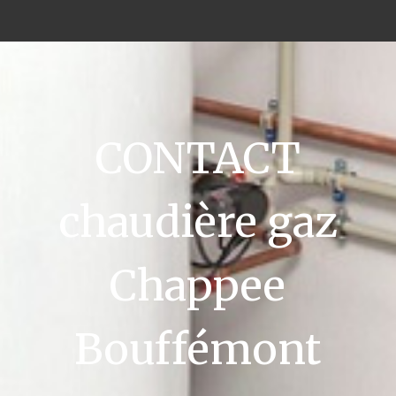
CONTACT
chaudière gaz
Chappee
Bouffémont