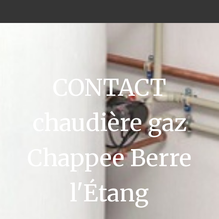
CONTACT
chaudière gaz
Chappee Berre
l'Étang