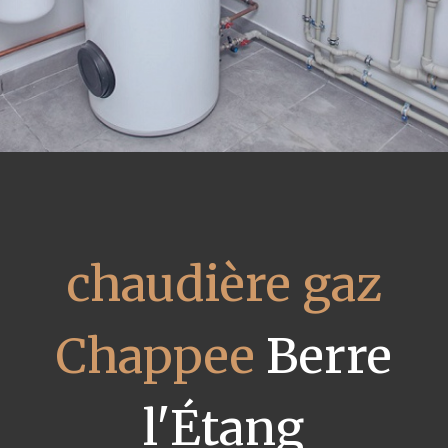
chaudière gaz
Chappee
Berre
l'Étang