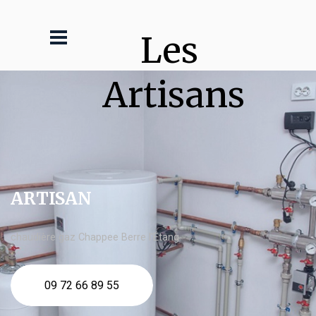
Les 
Artisans
ARTISAN
chaudière gaz Chappee Berre l'Étang
09 72 66 89 55