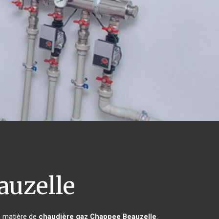
auzelle
n matière de
chaudière gaz Chappee
Beauzelle
.