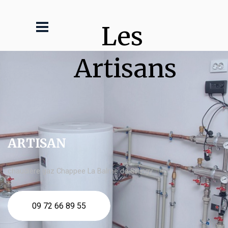
Les 
Artisans
ARTISAN
chaudière gaz Chappee La Balme de Sillingy
09 72 66 89 55