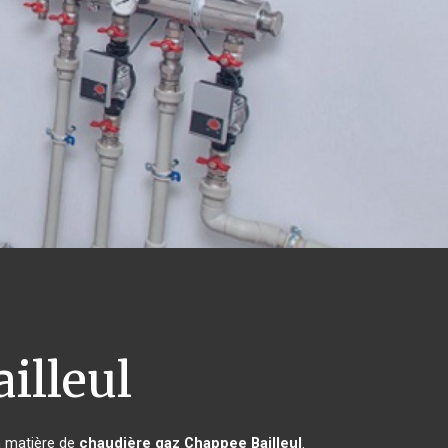
illeul
n matière de
chaudière gaz Chappee
Bailleul
.