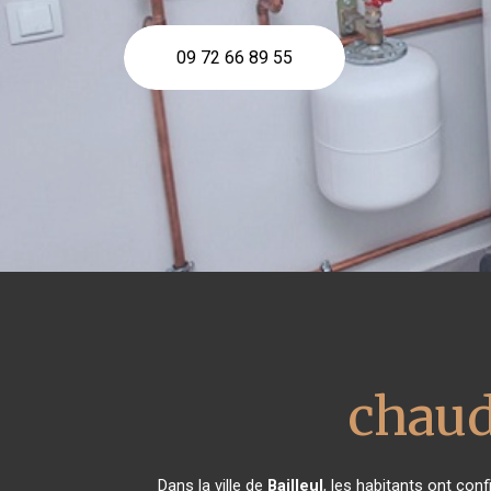
09 72 66 89 55
chaud
Dans la ville de
Bailleul
, les habitants ont con