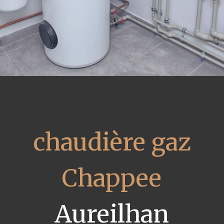
chaudière gaz
Chappee
Aureilhan