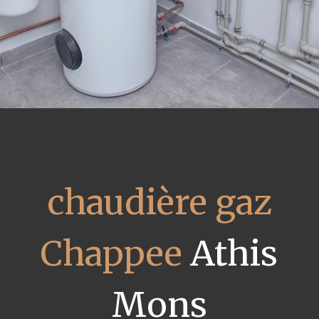
chaudière gaz
Chappee
Athis
Mons