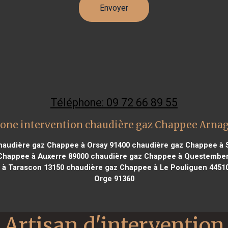
Téléphone: 09 72 66 89 55
one intervention chaudière gaz Chappee Arna
audière gaz Chappee à Orsay 91400
chaudière gaz Chappee à S
Chappee à Auxerre 89000
chaudière gaz Chappee à Questember
 à Tarascon 13150
chaudière gaz Chappee à Le Pouliguen 4451
Orge 91360
Artisan d'intervention