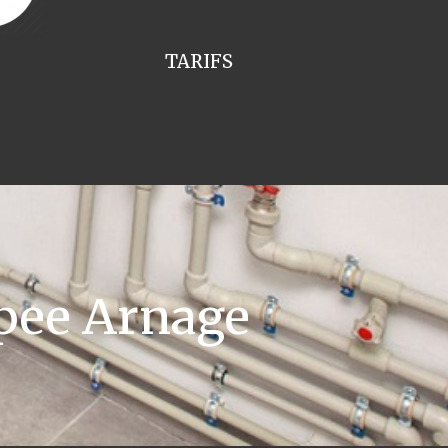
TARIFS
pee Arnage