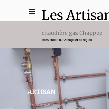
Les Artisa
chaudière gaz Chappee
Intervention sur Arnage et sa région
ARTISAN
chaudière gaz Chappee Arnage