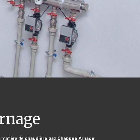
rnage
n matière de
chaudière gaz Chappee
Arnage
.