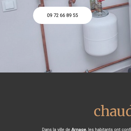
09 72 66 89 55
chaud
Dans la ville de
Arnage
, les habitants ont con