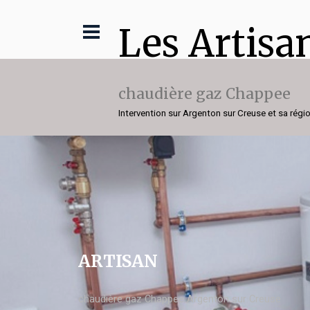
Les Artisa
chaudière gaz Chappee
Intervention sur Argenton sur Creuse et sa régi
ARTISAN
chaudière gaz Chappee Argenton sur Creuse