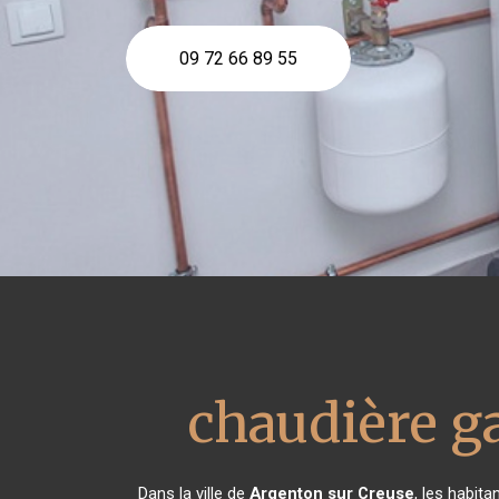
09 72 66 89 55
chaudière g
Dans la ville de
Argenton sur Creuse
, les habit