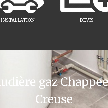
INSTALLATION
DEVIS
dière gaz Chappee
Creuse