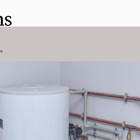
ns
on