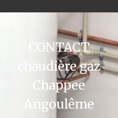
CONTACT
chaudière gaz
Chappee
Angoulême