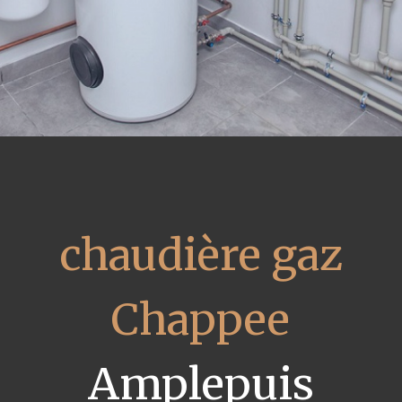
chaudière gaz
Chappee
Amplepuis