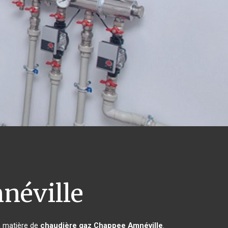
éville
n matière de
chaudière gaz Chappee
Amnéville
.