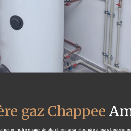
ère gaz Chappee
Amn
fiance en notre équipe de plombiers pour répondre à leurs besoins e