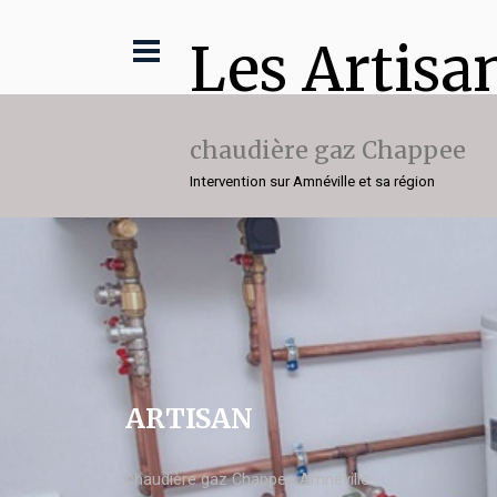
Les Artisa
chaudière gaz Chappee
Intervention sur Amnéville et sa région
ARTISAN
chaudière gaz Chappee Amnéville