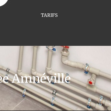
TARIFS
e Amnéville