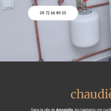
09 72 66 89 55
chaudi
Dans la ville de
Amnéville
, les habitants ont con