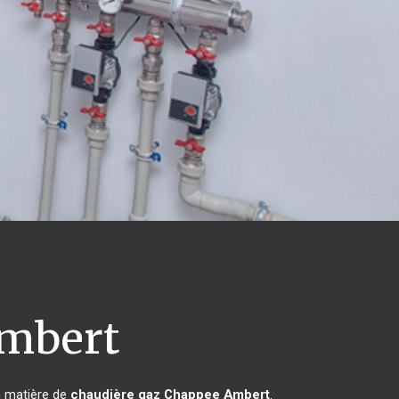
mbert
n matière de
chaudière gaz Chappee
Ambert
.